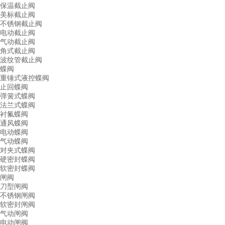
保温截止阀
美标截止阀
不锈钢截止阀
电动截止阀
气动截止阀
角式截止阀
波纹管截止阀
蝶阀
重锤式液控蝶阀
止回蝶阀
弹簧式蝶阀
法兰式蝶阀
衬氟蝶阀
通风蝶阀
电动蝶阀
气动蝶阀
对夹式蝶阀
硬密封蝶阀
软密封蝶阀
闸阀
刀型闸阀
不锈钢闸阀
软密封闸阀
气动闸阀
电动闸阀