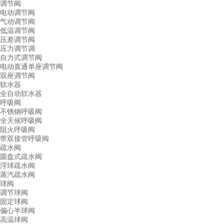
调节阀
电动调节阀
气动调节阀
低温调节阀
压差调节阀
压力调节调
自力式调节阀
电动直通单座调节阀
双座调节阀
软水器
全自动软水器
呼吸阀
不锈钢呼吸阀
全天候呼吸阀
阻火呼吸阀
带双接管呼吸阀
疏水阀
圆盘式疏水阀
浮球疏水阀
蒸汽疏水阀
球阀
调节球阀
固定球阀
偏心半球阀
高温球阀