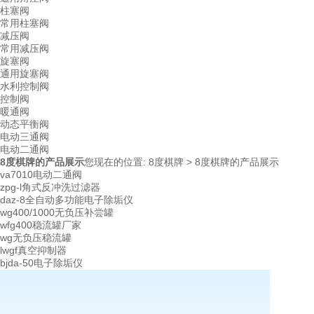
柱塞阀
常用柱塞阀
减压阀
常用减压阀
旋塞阀
通用旋塞阀
水利控制阀
控制阀
暖通阀
动态平衡阀
电动三通阀
电动二通阀
8度棋牌的产品展示
您现在的位置:
8度棋牌
>
8度棋牌的产品展示
va7010电动二通阀
zpg-l角式反冲洗过滤器
daz-8全自动多功能电子除垢仪
wg400/1000无负压补尝罐
wfg400稳流罐厂家
wg无负压稳流罐
lwgf真空抑制器
bjda-50电子除垢仪