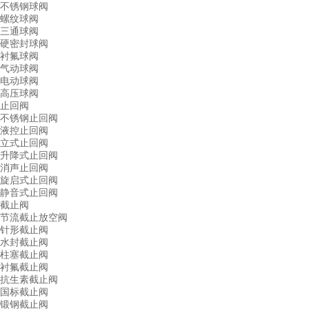
不锈钢球阀
螺纹球阀
三通球阀
硬密封球阀
衬氟球阀
气动球阀
电动球阀
高压球阀
止回阀
不锈钢止回阀
液控止回阀
立式止回阀
升降式止回阀
消声止回阀
旋启式止回阀
静音式止回阀
截止阀
节流截止放空阀
针形截止阀
水封截止阀
柱塞截止阀
衬氟截止阀
抗生素截止阀
国标截止阀
锻钢截止阀