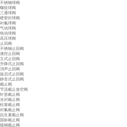
不锈钢球阀
螺纹球阀
三通球阀
硬密封球阀
衬氟球阀
气动球阀
电动球阀
高压球阀
止回阀
不锈钢止回阀
液控止回阀
立式止回阀
升降式止回阀
消声止回阀
旋启式止回阀
静音式止回阀
截止阀
节流截止放空阀
针形截止阀
水封截止阀
柱塞截止阀
衬氟截止阀
抗生素截止阀
国标截止阀
锻钢截止阀