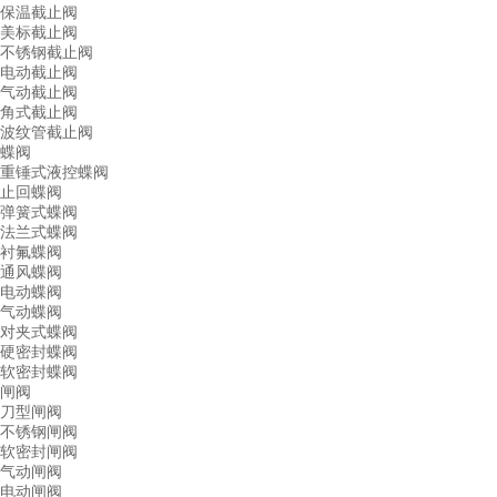
保温截止阀
美标截止阀
不锈钢截止阀
电动截止阀
气动截止阀
角式截止阀
波纹管截止阀
蝶阀
重锤式液控蝶阀
止回蝶阀
弹簧式蝶阀
法兰式蝶阀
衬氟蝶阀
通风蝶阀
电动蝶阀
气动蝶阀
对夹式蝶阀
硬密封蝶阀
软密封蝶阀
闸阀
刀型闸阀
不锈钢闸阀
软密封闸阀
气动闸阀
电动闸阀