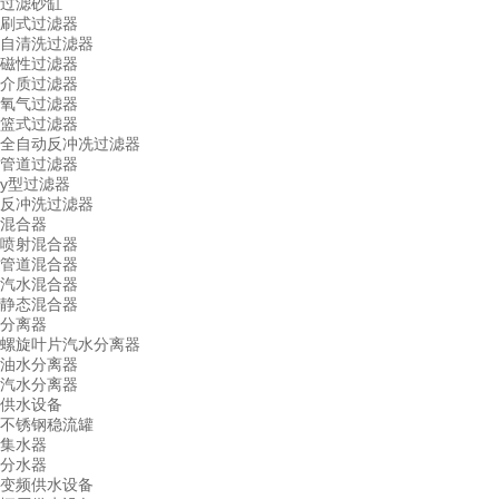
过滤砂缸
刷式过滤器
自清洗过滤器
磁性过滤器
介质过滤器
氧气过滤器
篮式过滤器
全自动反冲冼过滤器
管道过滤器
y型过滤器
反冲洗过滤器
混合器
喷射混合器
管道混合器
汽水混合器
静态混合器
分离器
螺旋叶片汽水分离器
油水分离器
汽水分离器
供水设备
不锈钢稳流罐
集水器
分水器
变频供水设备