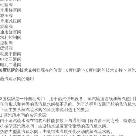
柱塞阀
常用柱塞阀
减压阀
常用减压阀
旋塞阀
通用旋塞阀
水利控制阀
控制阀
暖通阀
动态平衡阀
电动三通阀
电动二通阀
8度棋牌的技术支持
您现在的位置：
8度棋牌
>
8度棋牌的技术支持
> 蒸
蒸汽疏水阀的选用
8度棋牌
是一种自动阀门，用于蒸汽供热设备、蒸汽输送管线和蒸汽使用装
任何形式和种类的蒸汽疏水阀都不是的。为了选择和安装理想的蒸汽疏水
下面主要从蒸汽疏水阀的角度来说明选用的要点:
1.蒸汽疏水阀的名词术语:
由于蒸汽疏水阀在结构和性能参数上与通用阀门有许多不同之处，特别是
机械型蒸汽疏水阀：由凝结水温度变化驱动的蒸汽疏水阀。
热静力型蒸汽疏水阀：由凝结水温度变化驱动的蒸汽疏水阀。