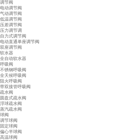
调节阀
电动调节阀
气动调节阀
低温调节阀
压差调节阀
压力调节调
自力式调节阀
电动直通单座调节阀
双座调节阀
软水器
全自动软水器
呼吸阀
不锈钢呼吸阀
全天候呼吸阀
阻火呼吸阀
带双接管呼吸阀
疏水阀
圆盘式疏水阀
浮球疏水阀
蒸汽疏水阀
球阀
调节球阀
固定球阀
偏心半球阀
高温球阀