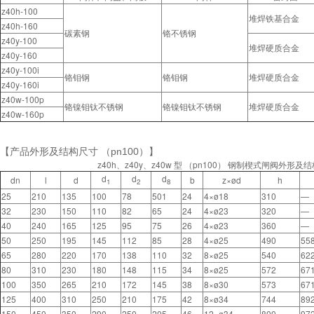
z40h-100
堆焊铁基合金
z40h-160
碳素钢
铬不锈钢
z40y-100
堆焊硬质合金
z40y-160
z40y-100i
铬钼钢
铬钼钢
堆焊硬质合金
z40y-160i
z40w-100p
铬镍钼钛不锈钢
铬镍钼钛不锈钢
堆焊硬质合金
z40w-160p
【产品外形及结构尺寸 （pn100）】
z40h、z40y、z40w 型 （pn100） 钢制楔式闸阀外形及
d
d
d
dn
l
d
b
z×ød
h
1
2
8
25
210
135
100
78
501
24
4×ø18
310
—
32
230
150
110
82
65
24
4×ø23
320
—
40
240
165
125
95
75
26
4×ø23
360
—
50
250
195
145
112
85
28
4×ø25
490
55
65
280
220
170
138
110
32
8×ø25
540
62
80
310
230
180
148
115
34
8×ø25
572
67
100
350
265
210
172
145
38
8×ø30
573
67
125
400
310
250
210
175
42
8×ø34
744
89
150
450
350
290
250
205
46
12×ø34
800
97