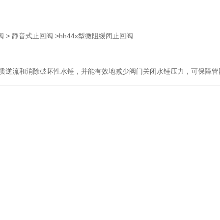
阀
>
静音式止回阀
>hh44x型微阻缓闭止回阀
介质逆流和消除破坏性水锤，并能有效地减少阀门关闭水锤压力，可保障管