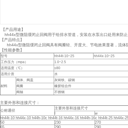
【产品用途】
hh44x型微阻缓闭止回阀用于给排水管道，安装在水泵出口处用来防
【产品特点】
hh44x型微阻缓闭止回阀具有阀瓣轻、开度大、节电效果显著，流体
【性能参数】
型号
hh44t-10~25
hh44x-10~25
工作压力（mpa）
1.0~2.5
适用温度（℃）
≤80
适用介质
水
阀体、阀盖
灰铸铁、碳钢
材料
阀瓣
橡胶组合件
阀轴
不锈钢
主要外形和连接尺寸：
主要外形和连接尺寸
公称通径
l
w
hh44t-10 hh44x-10 h44h-10c hh44t-16 hh44x-16 hh44h-16c hh44t-25 hh44x-2
50
230
270
65
290
290