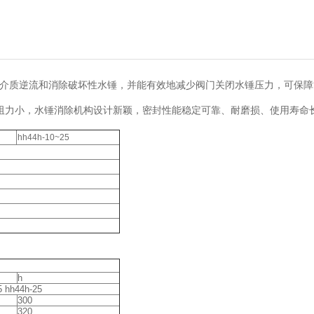
止介质逆流和消除破坏性水锤，并能有效地减少阀门关闭水锤压力，可保
阻力小，水锤消除机构设计新颖，密封性能稳定可靠、耐磨损、使用寿命
hh44h-10~25
h
5 hh44h-25
300
320