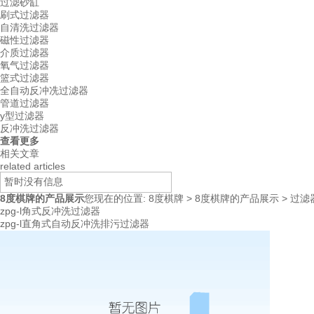
过滤砂缸
刷式过滤器
自清洗过滤器
磁性过滤器
介质过滤器
氧气过滤器
篮式过滤器
全自动反冲冼过滤器
管道过滤器
y型过滤器
反冲洗过滤器
查看更多
相关文章
related articles
暂时没有信息
8度棋牌的产品展示
您现在的位置:
8度棋牌
>
8度棋牌的产品展示
>
过滤
zpg-l角式反冲洗过滤器
zpg-l直角式自动反冲洗排污过滤器